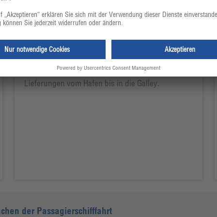
Außendienstbesuche mit Lieferbegleitung
"An Bord vor Ort" lautet die Devise: Als
besonderen Service betreuen wir die Storings all
Ihrer Waren an Bord. Wir begleiten die
Lieferungen vom Hafen bis in die Galley.
chen der Passagierschifffahrt