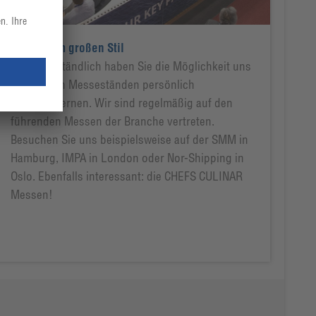
Messen im großen Stil
Selbstverständlich haben Sie die Möglichkeit uns
an unseren Messeständen persönlich
kennenzulernen. Wir sind regelmäßig auf den
führenden Messen der Branche vertreten.
Besuchen Sie uns beispielsweise auf der SMM in
Hamburg, IMPA in London oder Nor-Shipping in
Oslo. Ebenfalls interessant: die CHEFS CULINAR
Messen!