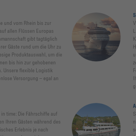
S
ne und vom Rhein bis zur
V
auf allen Flüssen Europas
L
mannschaft gibt tagtäglich
K
hrer Gäste rund um die Uhr zu
H
riesige Produktauswahl, um die
u
nen bis hin zur gehobenen
z
. Unsere flexible Logistik
F
kenlose Versorgung – egal an
I
g
A
in time: Die Fährschiffe auf
S
ten Ihren Gästen während des
n
sches Erlebnis je nach
s