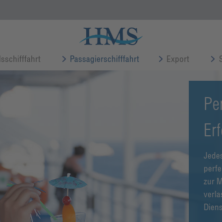
sschifffahrt
Passagierschifffahrt
Export
Per
Erf
Jedes
perfe
zur M
verla
Diens