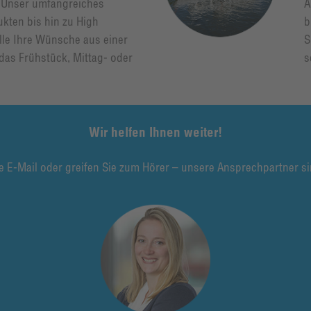
 Unser umfangreiches
A
kten bis hin zu High
b
lle Ihre Wünsche aus einer
S
 das Frühstück, Mittag- oder
s
Wir helfen Ihnen weiter!
e E-Mail oder greifen Sie zum Hörer – unsere Ansprechpartner sin