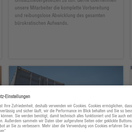
unsere Mitarbeiter die komplette Vorbereitung
und reibungslose Abwicklung des gesamten
bürokratischen Aufwands.