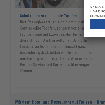
Schulungen rund um gute Tropfen
Ihre Passagiere freuen sich nicht nur über den
Genuss edler Tropfen, sondern vor allem über
Fachpersonal mit Expertise, das für jeden Gast
den richtigen Drink in petto hat. Damit Ihr
Personal an Bord in dieser Hinsicht ganz
besonders glänzt, bilden wir Ihre Sommeliers
und Barkeeper aus, damit Sie mit einer Extra-
Portion Service und Know-how überzeugen
können.
Mit dem Hotel und Restaurant auf Reisen – Bran