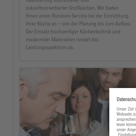
zukunftsorientierter Großküchen. Wir bieten
Ihnen einen Rundum-Service bei der Einrichtung
Ihrer Küche an – von der Planung bis zum Aufbau.
Der Einsatz hochwertiger Küchentechnik und
modernster Materialien rundet das
Leistungsspektrum ab.